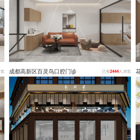
成都高新区百灵鸟口腔门诊
浏览
已有
2444
人浏览