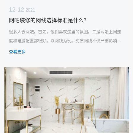
12-12
2021
网吧装修的网线选择标准是什么？
很多人去网吧。首先，他们喜欢这里的氛围。二是网吧上网速
度和电脑配置都很好。以网线为例。劣质网线不仅严重影响网
速，暗线后期维护也非常困难。下面成都网吧装修设计公司分
查看更多
享了网线选择标准，相信会对你有所帮助！